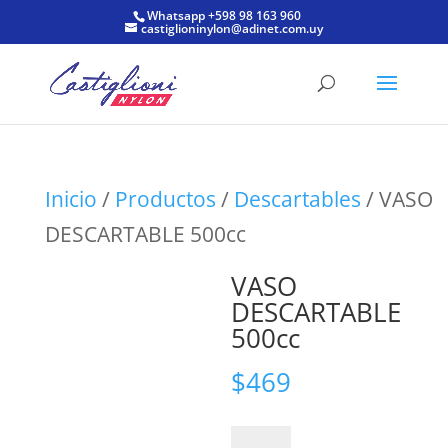
Whatsapp +598 98 163 960
castiglioninylon@adinet.com.uy
Inicio
/
Productos
/
Descartables
/ VASO
DESCARTABLE 500cc
VASO
DESCARTABLE
500cc
$
469
VASO