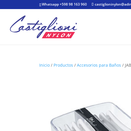
Whatsapp +598 98 163 960
castiglioninylon@adi
Inicio
/
Productos
/
Accesorios para Baños
/ JA