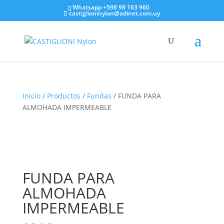
Whatsapp +598 98 163 960
castiglioninylon@adinet.com.uy
Inicio
/
Productos
/
Fundas
/ FUNDA PARA
ALMOHADA IMPERMEABLE
FUNDA PARA
ALMOHADA
IMPERMEABLE