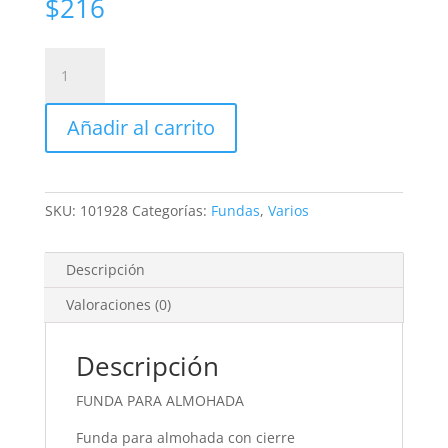
$
216
FUNDA
PARA
ALMOHADA
Añadir al carrito
IMPERMEABLE
cantidad
SKU:
101928
Categorías:
Fundas
,
Varios
Descripción
Valoraciones (0)
Descripción
FUNDA PARA ALMOHADA
Funda para almohada con cierre