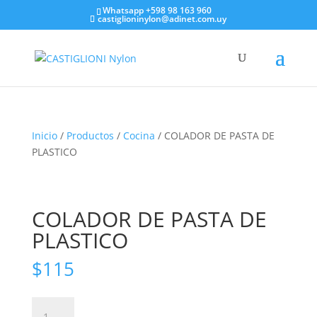
Whatsapp +598 98 163 960
castiglioninylon@adinet.com.uy
Inicio
/
Productos
/
Cocina
/ COLADOR DE PASTA DE
PLASTICO
COLADOR DE PASTA DE
PLASTICO
$
115
COLADOR