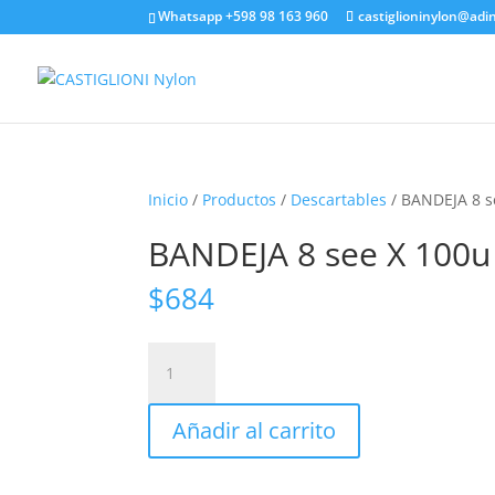
Whatsapp +598 98 163 960
castiglioninylon@adi
Inicio
/
Productos
/
Descartables
/ BANDEJA 8 s
BANDEJA 8 see X 100u
$
684
BANDEJA
8
see
Añadir al carrito
X
100u
cantidad