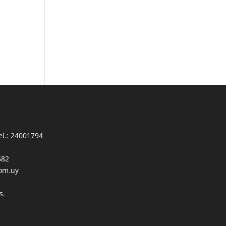
l.: 24001794
682
com.uy
s.