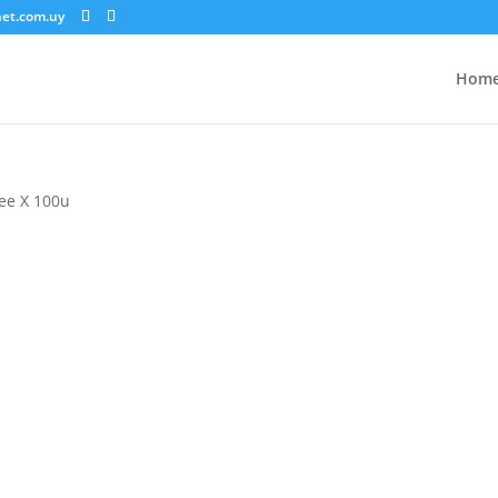
net.com.uy
Hom
ee X 100u